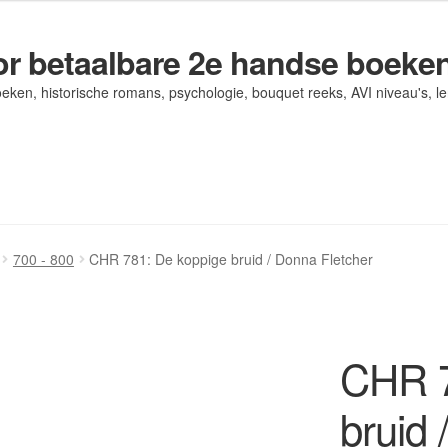
r betaalbare 2e handse boeke
eken, historische romans, psychologie, bouquet reeks, AVI niveau's, l
og/ AVI Niveau’s
og/ AVI Niveau’s
Contact
Contact
Levering en kosten
Levering en kosten
Mijn account
Mijn account
700 - 800
CHR 781: De koppige bruid / Donna Fletcher
CHR 7
bruid 