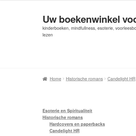
Uw boekenwinkel voo
Ga
Ga
door
naar
kinderboeken, mindfullness, esoterie, voorleesbo
naar
de
lezen
navigatie
inhoud
Home
Home
Afrekenen
Afrekenen
Algemene Voorwaarden
Algemene Voorwaarden
Bl
Bl
Privacybeleid
Privacybeleid
Winkel
Winkel
Winkelwagen
Winkelwagen
Home
Historische romans
Candelight HR
Esoterie en Spiritualiteit
Historische romans
Hardcovers en paperbacks
Candelight HR