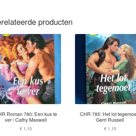
relateerde producten
R Roman 780: Een kus te
CHR 785: Het lot tegemoet
ver / Cathy Maxwell
Gerri Russell
€
1,10
€
1,10