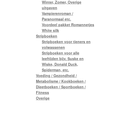
Winter, Zomer, Overige
uitgaven
Vampierenroman /
Paranormaal etc.
Voordeel pakket Romannetjes
White silk
Stripboeken
Stripboeken voor tieners en
volwassenen
Stripboeken voor alle
leeftijden bijv. Suske en
Wiske, Donald Duck,
Spiderman, etc.
Voeding / Gezondheid /
Metabolisme / Kookboeken /
Dieetboeken / Sportboeken /
Fitness
Overige