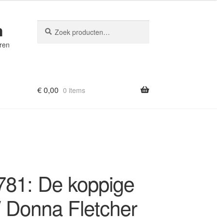
n
Zoeken
Zoeken
naar:
eren
€
0,00
0 items
81: De koppige
/ Donna Fletcher