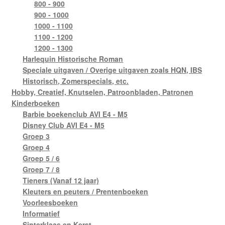
800 - 900
900 - 1000
1000 - 1100
1100 - 1200
1200 - 1300
Harlequin Historische Roman
Speciale uitgaven / Overige uitgaven zoals HQN, IBS
Historisch, Zomerspecials, etc.
Hobby, Creatief, Knutselen, Patroonbladen, Patronen
Kinderboeken
Barbie boekenclub AVI E4 - M5
Disney Club AVI E4 - M5
Groep 3
Groep 4
Groep 5 / 6
Groep 7 / 8
Tieners (Vanaf 12 jaar)
Kleuters en peuters / Prentenboeken
Voorleesboeken
Informatief
Sinterklaas en Kerst