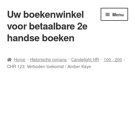
Uw boekenwinkel
Ga
Ga
Menu
door
naar
voor betaalbare 2e
naar
de
navigatie
inhoud
handse boeken
Home
Home
Historische romans
Candelight HR
100 - 200
CHR 123: Verboden toekomst / Amber Kaye
Afrekenen
Algemene Voorwaarden
Blog/ AVI Niveau’s
Contact
Levering en kosten