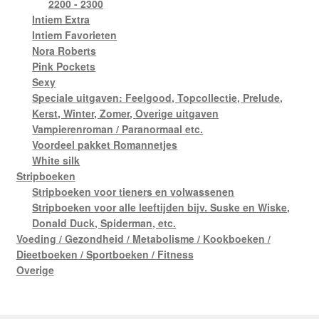
2200 - 2300
Intiem Extra
Intiem Favorieten
Nora Roberts
Pink Pockets
Sexy
Speciale uitgaven: Feelgood, Topcollectie, Prelude,
Kerst, Winter, Zomer, Overige uitgaven
Vampierenroman / Paranormaal etc.
Voordeel pakket Romannetjes
White silk
Stripboeken
Stripboeken voor tieners en volwassenen
Stripboeken voor alle leeftijden bijv. Suske en Wiske,
Donald Duck, Spiderman, etc.
Voeding / Gezondheid / Metabolisme / Kookboeken /
Dieetboeken / Sportboeken / Fitness
Overige