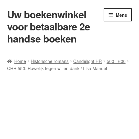
Uw boekenwinkel
Ga
Ga
Menu
door
naar
voor betaalbare 2e
naar
de
navigatie
inhoud
handse boeken
Home
Home
Historische romans
Candelight HR
500 - 600
CHR 550: Huwelijk tegen wil en dank / Lisa Manuel
Afrekenen
Algemene Voorwaarden
Blog/ AVI Niveau’s
Contact
Levering en kosten