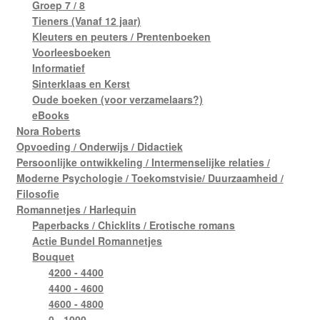
Groep 7 / 8
Tieners (Vanaf 12 jaar)
Kleuters en peuters / Prentenboeken
Voorleesboeken
Informatief
Sinterklaas en Kerst
Oude boeken (voor verzamelaars?)
eBooks
Nora Roberts
Opvoeding / Onderwijs / Didactiek
Persoonlijke ontwikkeling / Intermenselijke relaties /
Moderne Psychologie / Toekomstvisie/ Duurzaamheid /
Filosofie
Romannetjes / Harlequin
Paperbacks / Chicklits / Erotische romans
Actie Bundel Romannetjes
Bouquet
4200 - 4400
4400 - 4600
4600 - 4800
0 - 1000