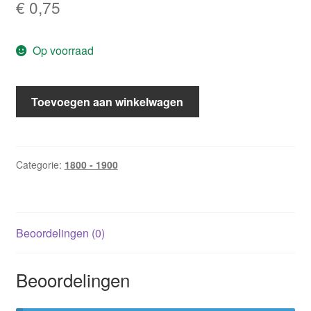
€
0,75
Op voorraad
Intiem
Toevoegen aan winkelwagen
1840:
Een
spannend
weekje
Categorie:
1800 - 1900
/
Kimberly
Lang
Beoordelingen (0)
aantal
Beoordelingen