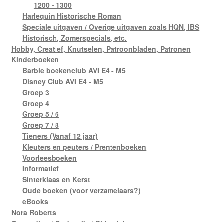
1200 - 1300
Harlequin Historische Roman
Speciale uitgaven / Overige uitgaven zoals HQN, IBS
Historisch, Zomerspecials, etc.
Hobby, Creatief, Knutselen, Patroonbladen, Patronen
Kinderboeken
Barbie boekenclub AVI E4 - M5
Disney Club AVI E4 - M5
Groep 3
Groep 4
Groep 5 / 6
Groep 7 / 8
Tieners (Vanaf 12 jaar)
Kleuters en peuters / Prentenboeken
Voorleesboeken
Informatief
Sinterklaas en Kerst
Oude boeken (voor verzamelaars?)
eBooks
Nora Roberts