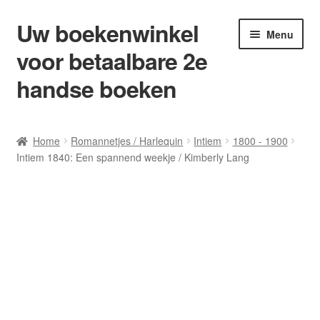
Uw boekenwinkel
Ga
Ga
Menu
door
naar
voor betaalbare 2e
naar
de
navigatie
inhoud
handse boeken
Home
Home
Romannetjes / Harlequin
Intiem
1800 - 1900
Intiem 1840: Een spannend weekje / Kimberly Lang
Afrekenen
Algemene Voorwaarden
Blog/ AVI Niveau’s
Contact
Levering en kosten