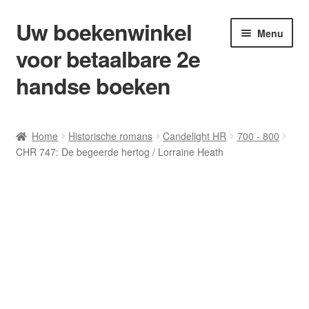
Uw boekenwinkel
Ga
Ga
Menu
door
naar
voor betaalbare 2e
naar
de
navigatie
inhoud
handse boeken
Home
Home
Historische romans
Candelight HR
700 - 800
CHR 747: De begeerde hertog / Lorraine Heath
Afrekenen
Algemene Voorwaarden
Blog/ AVI Niveau’s
Contact
Levering en kosten