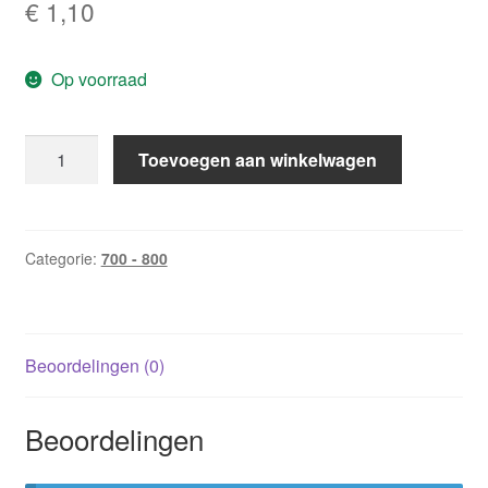
€
1,10
Op voorraad
CHR
Toevoegen aan winkelwagen
747:
De
begeerde
hertog
Categorie:
700 - 800
/
Lorraine
Heath
Beoordelingen (0)
aantal
Beoordelingen