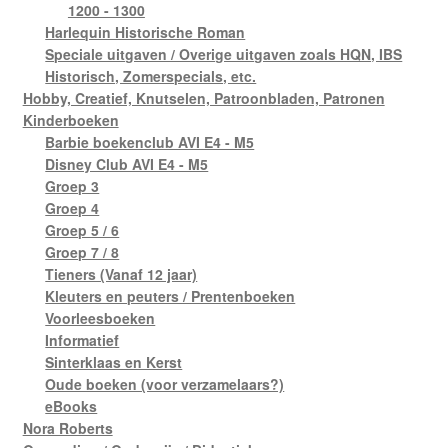
1200 - 1300
Harlequin Historische Roman
Speciale uitgaven / Overige uitgaven zoals HQN, IBS
Historisch, Zomerspecials, etc.
Hobby, Creatief, Knutselen, Patroonbladen, Patronen
Kinderboeken
Barbie boekenclub AVI E4 - M5
Disney Club AVI E4 - M5
Groep 3
Groep 4
Groep 5 / 6
Groep 7 / 8
Tieners (Vanaf 12 jaar)
Kleuters en peuters / Prentenboeken
Voorleesboeken
Informatief
Sinterklaas en Kerst
Oude boeken (voor verzamelaars?)
eBooks
Nora Roberts